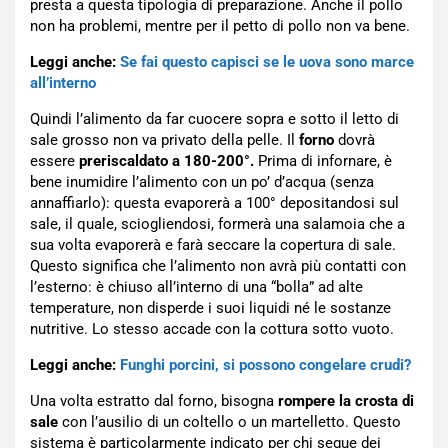
presta a questa tipologia di preparazione. Anche il pollo
non ha problemi, mentre per il petto di pollo non va bene.
Leggi anche:
Se fai questo capisci se le uova sono marce
all’interno
Quindi l’alimento da far cuocere sopra e sotto il letto di
sale grosso non va privato della pelle. Il
forno
dovrà
essere
preriscaldato a 180-200°.
Prima di infornare, è
bene inumidire l’alimento con un po’ d’acqua (senza
annaffiarlo): questa evaporerà a 100° depositandosi sul
sale, il quale, sciogliendosi, formerà una salamoia che a
sua volta evaporerà e farà seccare la copertura di sale.
Questo significa che l’alimento non avrà più contatti con
l’esterno: è chiuso all’interno di una “bolla” ad alte
temperature, non disperde i suoi liquidi né le sostanze
nutritive. Lo stesso accade con la cottura sotto vuoto.
Leggi anche:
Funghi porcini, si possono congelare crudi?
Una volta estratto dal forno, bisogna
rompere la crosta di
sale
con l’ausilio di un coltello o un martelletto. Questo
sistema è particolarmente indicato per chi segue dei