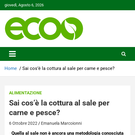
Skip
giovedì, Agosto 6, 2026
to
content
Tutelare il nostro Pianeta è la nostra priorità
Ecoo.it
Home
Sai cos’è la cottura al sale per carne e pesce?
ALIMENTAZIONE
Sai cos’è la cottura al sale per
carne e pesce?
6 Ottobre 2022
Emanuela Marcoionni
Quella al sale non è ancora una metodologia conosciuta