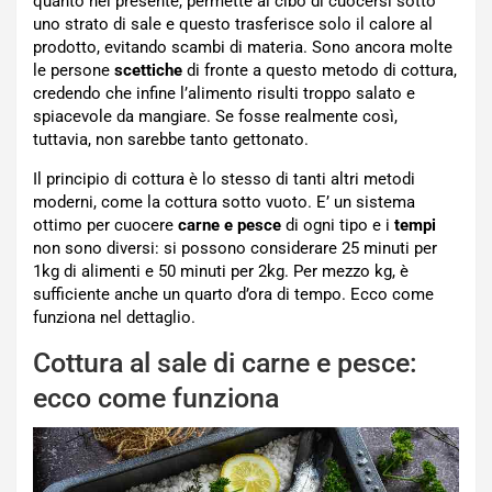
quanto nel presente, permette al cibo di cuocersi sotto
uno strato di sale e questo trasferisce solo il calore al
prodotto, evitando scambi di materia. Sono ancora molte
le persone
scettiche
di fronte a questo metodo di cottura,
credendo che infine l’alimento risulti troppo salato e
spiacevole da mangiare. Se fosse realmente così,
tuttavia, non sarebbe tanto gettonato.
Il principio di cottura è lo stesso di tanti altri metodi
moderni, come la cottura sotto vuoto. E’ un sistema
ottimo per cuocere
carne e pesce
di ogni tipo e i
tempi
non sono diversi: si possono considerare 25 minuti per
1kg di alimenti e 50 minuti per 2kg. Per mezzo kg, è
sufficiente anche un quarto d’ora di tempo. Ecco come
funziona nel dettaglio.
Cottura al sale di carne e pesce:
ecco come funziona