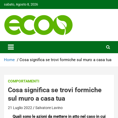
Skip
sabato, Agosto 8, 2026
to
content
Tutelare il nostro Pianeta è la nostra priorità
Ecoo.it
Home
Cosa significa se trovi formiche sul muro a casa tua
COMPORTAMENTI
Cosa significa se trovi formiche
sul muro a casa tua
21 Luglio 2022
Salvatore Lavino
Quali sono le azioni da mettere in atto nel caso in cui