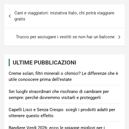
Navigazione
Cani e viaggiatori: iniziativa Italo, chi potrà viaggiare
articoli
gratis
Trucco per asciugare i vestiti se non hai un balcone
ULTIME PUBBLICAZIONI
Creme solari, filtri minerali o chimici? Le differenze che è
utile conoscere prima dell’estate
Sei luoghi straordinari che rischiano di cambiare per
sempre: perché dovremmo visitarli e proteggerli
Capelli Lisci e Senza Crespo: scegli i prodotti adatti per
ottenere questo effetto
Bandiere Verdi 2026: ecco le spiagge migliori per i