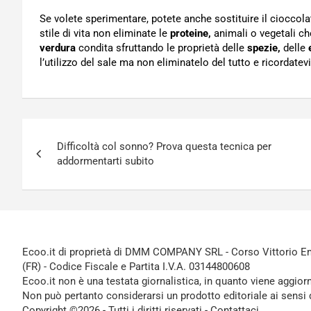
Se volete sperimentare, potete anche sostituire il cioccol
stile di vita non eliminate le
proteine,
animali o vegetali c
verdura
condita sfruttando le proprietà delle
spezie,
delle
l’utilizzo del sale ma non eliminatelo del tutto e ricordatev
Navigazione
Difficoltà col sonno? Prova questa tecnica per
articoli
addormentarti subito
Ecoo.it di proprietà di DMM COMPANY SRL - Corso Vittorio Ema
(FR) - Codice Fiscale e Partita I.V.A. 03144800608
Ecoo.it non è una testata giornalistica, in quanto viene aggior
Non può pertanto considerarsi un prodotto editoriale ai sensi 
Copyright ©2026 - Tutti i diritti riservati -
Contattaci