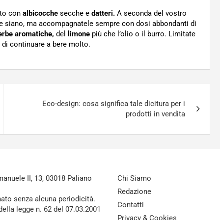
ato con
albicocche
secche e
datteri.
A seconda del vostro
he siano, ma accompagnatele sempre con dosi abbondanti di
erbe aromatiche,
del
limone
più che l’olio o il burro. Limitate
i di continuare a bere molto.
Eco-design: cosa significa tale dicitura per i
prodotti in vendita
nuele II, 13, 03018 Paliano
Chi Siamo
Redazione
nato senza alcuna periodicità.
Contatti
della legge n. 62 del 07.03.2001
Privacy & Cookies