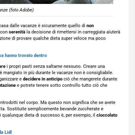
anze (foto Adobe)
a casa dalle vacanze è sicuramente quello di
non
e con
serenità
la decisione di rimettersi in carreggiata aiuterà
zione di provare qualche dieta super veloce ma poco
osa hanno trovato dentro
are
i propri pasti senza saltarne nessuno. Creare una
 è mangiato in più durante le vacanze non è consigliabile.
rganizzare e
decidere in anticipo
ciò che mangerete durante
ntazione
e potrete tenere sotto controllo tutto ciò che
ntrodotti nel corpo. Ma questo non significa che se avete
utta. Sostituite semplicemente bevande zuccherate e
i qualunque dieta di successo è, per esempio, il
cioccolato
a Lidl