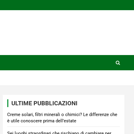
ULTIME PUBBLICAZIONI
Creme solari, filtri minerali o chimici? Le differenze che
è utile conoscere prima dell’estate
Sei luoghi straordinari che rischiano di cambiare per