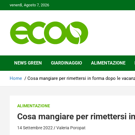
Skip
venerdì, Agosto 7, 2026
to
content
Tutelare il nostro Pianeta è la nostra priorità
Ecoo.it
NEWS GREEN
GIARDINAGGIO
ALIMENTAZIONE
Home
Cosa mangiare per rimettersi in forma dopo le vacan
ALIMENTAZIONE
Cosa mangiare per rimettersi i
14 Settembre 2022
Valeria Poropat