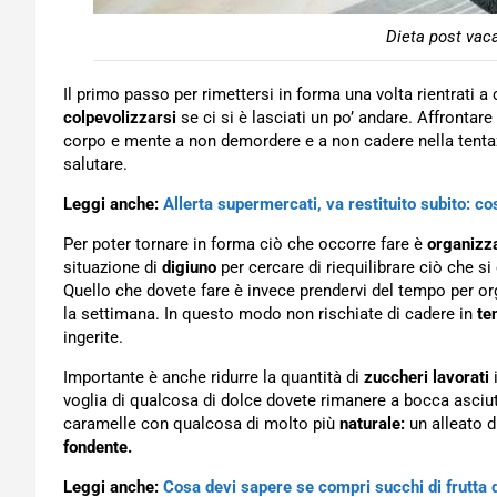
Dieta post vac
Il primo passo per rimettersi in forma una volta rientrati 
colpevolizzarsi
se ci si è lasciati un po’ andare. Affrontar
corpo e mente a non demordere e a non cadere nella tenta
salutare.
Leggi anche:
Allerta supermercati, va restituito subito: c
Per poter tornare in forma ciò che occorre fare è
organizz
situazione di
digiuno
per cercare di riequilibrare ciò che si
Quello che dovete fare è invece prendervi del tempo per o
la settimana. In questo modo non rischiate di cadere in
te
ingerite.
Importante è anche ridurre la quantità di
zuccheri lavorati
i
voglia di qualcosa di dolce dovete rimanere a bocca asci
caramelle con qualcosa di molto più
naturale:
un alleato d
fondente.
Leggi anche:
Cosa devi sapere se compri succhi di frutta d