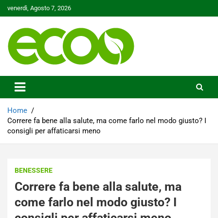
Skip
venerdì, Agosto 7, 2026
to
content
Tutelare il nostro Pianeta è la nostra priorità
Ecoo.it
Home
Correre fa bene alla salute, ma come farlo nel modo giusto? I
consigli per affaticarsi meno
BENESSERE
Correre fa bene alla salute, ma
come farlo nel modo giusto? I
consigli per affaticarsi meno