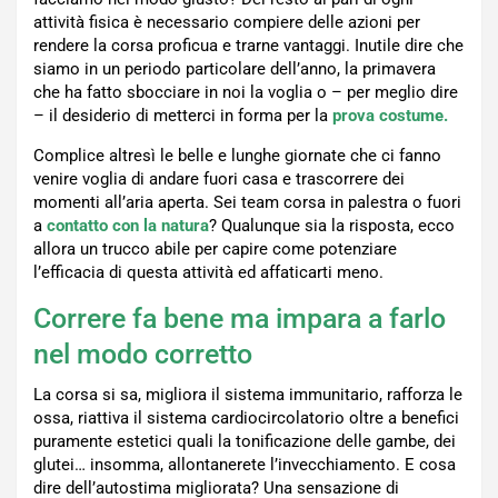
attività fisica è necessario compiere delle azioni per
rendere la corsa proficua e trarne vantaggi. Inutile dire che
siamo in un periodo particolare dell’anno, la primavera
che ha fatto sbocciare in noi la voglia o – per meglio dire
– il desiderio di metterci in forma per la
prova costume.
Complice altresì le belle e lunghe giornate che ci fanno
venire voglia di andare fuori casa e trascorrere dei
momenti all’aria aperta. Sei team corsa in palestra o fuori
a
contatto con la natura
? Qualunque sia la risposta, ecco
allora un trucco abile per capire come potenziare
l’efficacia di questa attività ed affaticarti meno.
Correre fa bene ma impara a farlo
nel modo corretto
La corsa si sa, migliora il sistema immunitario, rafforza le
ossa, riattiva il sistema cardiocircolatorio oltre a benefici
puramente estetici quali la tonificazione delle gambe, dei
glutei… insomma, allontanerete l’invecchiamento. E cosa
dire dell’autostima migliorata? Una sensazione di