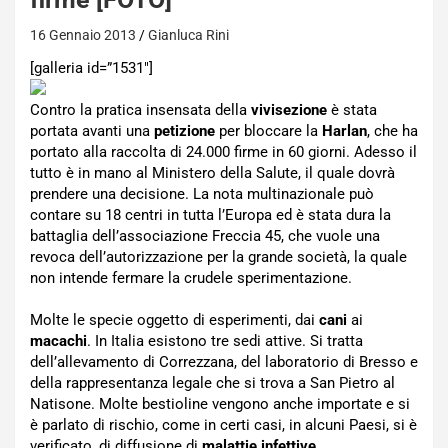
16 Gennaio 2013
Gianluca Rini
[galleria id=”1531″]
Contro la pratica insensata della
vivisezione
è stata
portata avanti una
petizione
per bloccare la
Harlan
, che ha
portato alla raccolta di 24.000 firme in 60 giorni. Adesso il
tutto è in mano al Ministero della Salute, il quale dovrà
prendere una decisione. La nota multinazionale può
contare su 18 centri in tutta l’Europa ed è stata dura la
battaglia dell’associazione Freccia 45, che vuole una
revoca dell’autorizzazione per la grande società, la quale
non intende fermare la crudele sperimentazione.
Molte le specie oggetto di esperimenti, dai
cani
ai
macachi
. In Italia esistono tre sedi attive. Si tratta
dell’allevamento di Correzzana, del laboratorio di Bresso e
della rappresentanza legale che si trova a San Pietro al
Natisone. Molte bestioline vengono anche importate e si
è parlato di rischio, come in certi casi, in alcuni Paesi, si è
verificato, di diffusione di
malattie infettive
.