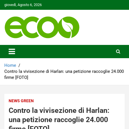
Skip
giovedì, Agosto 6, 2026
to
content
Tutelare il nostro Pianeta è la nostra priorità
Ecoo.it
Home
Contro la vivisezione di Harlan: una petizione raccoglie 24.000
firme [FOTO]
NEWS GREEN
Contro la vivisezione di Harlan:
una petizione raccoglie 24.000
firme [FOTO]