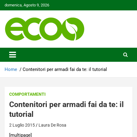
Skip
domenica, Agosto 9, 2026
to
content
Tutelare il nostro Pianeta è la nostra priorità
Ecoo.it
Home
Contenitori per armadi fai da te: il tutorial
COMPORTAMENTI
Contenitori per armadi fai da te: il
tutorial
2 Luglio 2015
Laura De Rosa
[multipage]