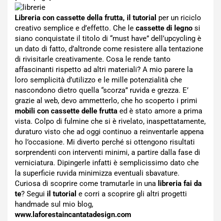
Libreria con cassette della frutta, il tutorial
per un riciclo
creativo semplice e d’effetto. Che le
cassette di legno
si
siano conquistate il titolo di “must have” dell’upcycling è
un dato di fatto, d’altronde come resistere alla tentazione
di rivisitarle creativamente. Cosa le rende tanto
affascinanti rispetto ad altri materiali? A mio parere la
loro semplicità d’utilizzo e le mille potenzialità che
nascondono dietro quella “scorza” ruvida e grezza. E’
grazie al web, devo ammetterlo, che ho scoperto i primi
mobili con cassette delle frutta
ed è stato amore a prima
vista. Colpo di fulmine che si è rivelato, inaspettatamente,
duraturo visto che ad oggi continuo a reinventarle appena
ho l’occasione. Mi diverto perché si ottengono risultati
sorprendenti con interventi minimi, a partire dalla fase di
verniciatura. Dipingerle infatti è semplicissimo dato che
la superficie ruvida minimizza eventuali sbavature.
Curiosa di scoprire come tramutarle in una
libreria fai da
te
? Segui
il tutorial
e corri a scoprire gli altri progetti
handmade sul mio blog,
www.laforestaincantatadesign.com