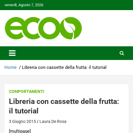
Skip
venerdì, Agosto 7, 2026
to
content
Tutelare il nostro Pianeta è la nostra priorità
Ecoo.it
Home
Libreria con cassette della frutta: il tutorial
COMPORTAMENTI
Libreria con cassette della frutta:
il tutorial
3 Giugno 2015
Laura De Rosa
[multipage]