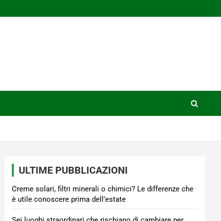
ULTIME PUBBLICAZIONI
Creme solari, filtri minerali o chimici? Le differenze che
è utile conoscere prima dell’estate
Sei luoghi straordinari che rischiano di cambiare per