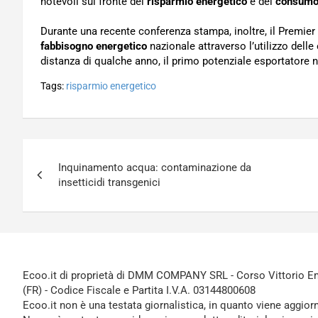
notevoli sul fronte del
risparmio energetico
e del
consumo 
Durante una recente conferenza stampa, inoltre, il Premier 
fabbisogno energetico
nazionale attraverso l’utilizzo delle
distanza di qualche anno, il primo potenziale esportatore 
Tags:
risparmio energetico
Navigazione
Inquinamento acqua: contaminazione da
articoli
insetticidi transgenici
Ecoo.it di proprietà di DMM COMPANY SRL - Corso Vittorio Ema
(FR) - Codice Fiscale e Partita I.V.A. 03144800608
Ecoo.it non è una testata giornalistica, in quanto viene aggior