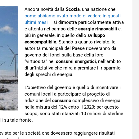
Ancora novità dalla
Scozia
, una nazione che –
come abbiamo avuto modo di vedere in questi
ultimi mesi
– si dimostra particolarmente attiva
e attenta nel campo delle
energie rinnovabili
e,
più in generale, in quello dello
sviluppo
ecocompatibile
. Stando a quanto rivelato, le
autorità municipali del Paese riceveranno dal
governo dei fondi sulla base della loro
“virtuosità” nei
consumi energetici
, nell’ambito
di un’iniziativa che mira a premiare il risparmio
degli sprechi di energia.
L’obiettivo del governo è quello di incentivare i
comuni locali a partecipare al progetto di
riduzione del
consumo
complessivo di energia
nella misura del 12% entro il 2020: per questo
scopo, sono stati stanziati 10 milioni di sterline
li su tale fronte.
previste per le società che dovessero raggiungere risultati