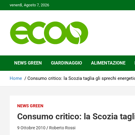
Skip
venerdì, Agosto 7, 2026
to
content
Tutelare il nostro Pianeta è la nostra priorità
Ecoo.it
NEWS GREEN
GIARDINAGGIO
ALIMENTAZIONE
Home
Consumo critico: la Scozia taglia gli sprechi energeti
NEWS GREEN
Consumo critico: la Scozia tagli
9 Ottobre 2010
Roberto Rossi