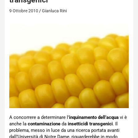
9 Ottobre 2010
Gianluca Rini
A concorrere a determinare l’
inquinamento dell’acqua
vi è
anche la
contaminazione
da
insetticidi transgenici
. Il
problema, messo in luce da una ricerca portata avanti
dall’Università di Notre Dame, riguarderebbe in modo