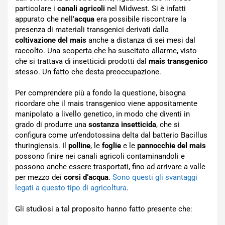
particolare i
canali agricoli
nel Midwest. Si è infatti
appurato che nell’
acqua
era possibile riscontrare la
presenza di materiali transgenici derivati dalla
coltivazione del mais
anche a distanza di sei mesi dal
raccolto. Una scoperta che ha suscitato allarme, visto
che si trattava di insetticidi prodotti dal
mais transgenico
stesso. Un fatto che desta preoccupazione.
Per comprendere più a fondo la questione, bisogna
ricordare che il mais transgenico viene appositamente
manipolato a livello genetico, in modo che diventi in
grado di produrre una
sostanza insetticida
, che si
configura come un’endotossina delta dal batterio Bacillus
thuringiensis. Il
polline
, le
foglie
e le
pannocchie del mais
possono finire nei canali agricoli contaminandoli e
possono anche essere trasportati, fino ad arrivare a valle
per mezzo dei
corsi d’acqua
.
Sono questi gli svantaggi
legati a questo tipo di agricoltura
.
Gli studiosi a tal proposito hanno fatto presente che: