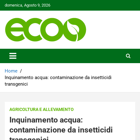
Skip
domenica, Agosto 9, 2026
to
content
Tutelare il nostro Pianeta è la nostra priorità
Ecoo.it
Home
Inquinamento acqua: contaminazione da insetticidi
transgenici
AGRICOLTURA E ALLEVAMENTO
Inquinamento acqua:
contaminazione da insetticidi
transgenici