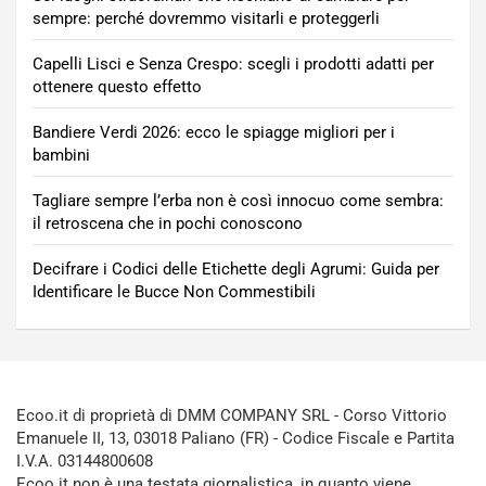
sempre: perché dovremmo visitarli e proteggerli
Capelli Lisci e Senza Crespo: scegli i prodotti adatti per
ottenere questo effetto
Bandiere Verdi 2026: ecco le spiagge migliori per i
bambini
Tagliare sempre l’erba non è così innocuo come sembra:
il retroscena che in pochi conoscono
Decifrare i Codici delle Etichette degli Agrumi: Guida per
Identificare le Bucce Non Commestibili
Ecoo.it di proprietà di DMM COMPANY SRL - Corso Vittorio
Emanuele II, 13, 03018 Paliano (FR) - Codice Fiscale e Partita
I.V.A. 03144800608
Ecoo.it non è una testata giornalistica, in quanto viene