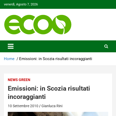
Skip
venerdì, Agosto 7, 2026
to
content
Tutelare il nostro Pianeta è la nostra priorità
Ecoo.it
Home
Emissioni: in Scozia risultati incoraggianti
NEWS GREEN
Emissioni: in Scozia risultati
incoraggianti
10 Settembre 2010
Gianluca Rini