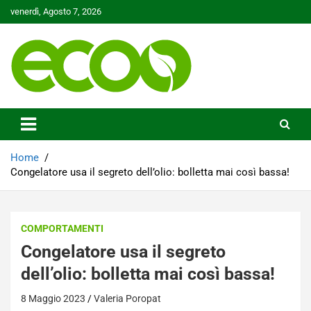
Skip
venerdì, Agosto 7, 2026
to
content
Tutelare il nostro Pianeta è la nostra priorità
Ecoo.it
Home
Congelatore usa il segreto dell’olio: bolletta mai così bassa!
COMPORTAMENTI
Congelatore usa il segreto
dell’olio: bolletta mai così bassa!
8 Maggio 2023
Valeria Poropat