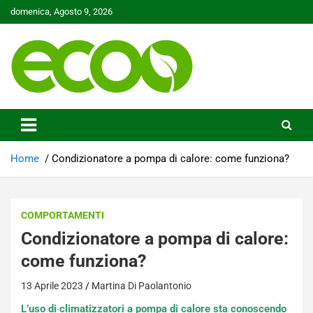
Skip
domenica, Agosto 9, 2026
to
content
Tutelare il nostro Pianeta è la nostra priorità
Ecoo.it
Home
Condizionatore a pompa di calore: come funziona?
COMPORTAMENTI
Condizionatore a pompa di calore:
come funziona?
13 Aprile 2023
Martina Di Paolantonio
L’uso di climatizzatori a pompa di calore sta conoscendo