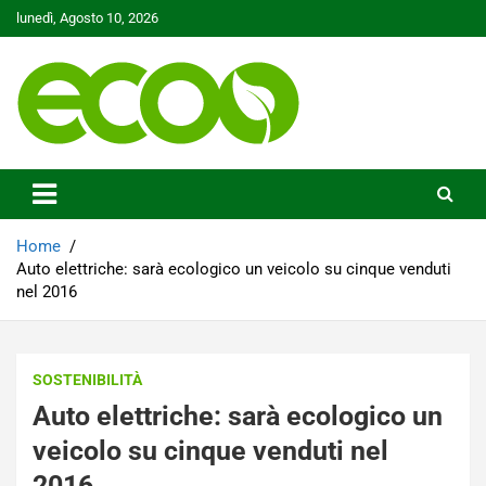
Skip
lunedì, Agosto 10, 2026
to
content
Tutelare il nostro Pianeta è la nostra priorità
Ecoo.it
Home
Auto elettriche: sarà ecologico un veicolo su cinque venduti
nel 2016
SOSTENIBILITÀ
Auto elettriche: sarà ecologico un
veicolo su cinque venduti nel
2016