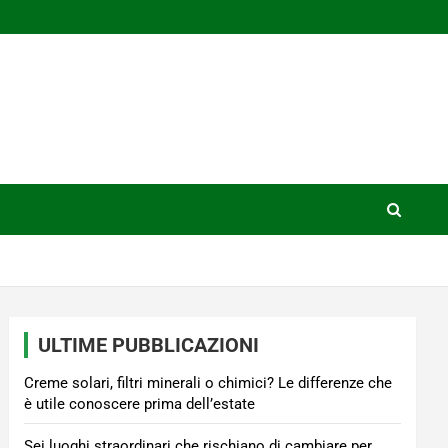
ULTIME PUBBLICAZIONI
Creme solari, filtri minerali o chimici? Le differenze che
è utile conoscere prima dell’estate
Sei luoghi straordinari che rischiano di cambiare per