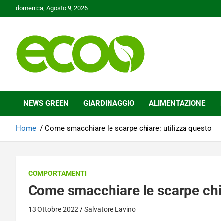
Skip
domenica, Agosto 9, 2026
to
content
Tutelare il nostro Pianeta è la nostra priorità
Ecoo.it
NEWS GREEN
GIARDINAGGIO
ALIMENTAZIONE
Home
Come smacchiare le scarpe chiare: utilizza questo
COMPORTAMENTI
Come smacchiare le scarpe chia
13 Ottobre 2022
Salvatore Lavino