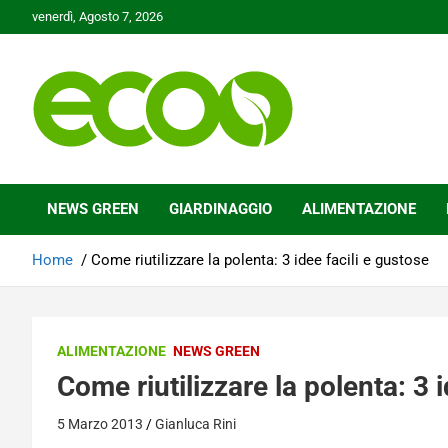
Skip
venerdì, Agosto 7, 2026
to
content
Tutelare il nostro Pianeta è la nostra priorità
Ecoo.it
NEWS GREEN
GIARDINAGGIO
ALIMENTAZIONE
Home
Come riutilizzare la polenta: 3 idee facili e gustose
ALIMENTAZIONE
NEWS GREEN
Come riutilizzare la polenta: 3 
5 Marzo 2013
Gianluca Rini