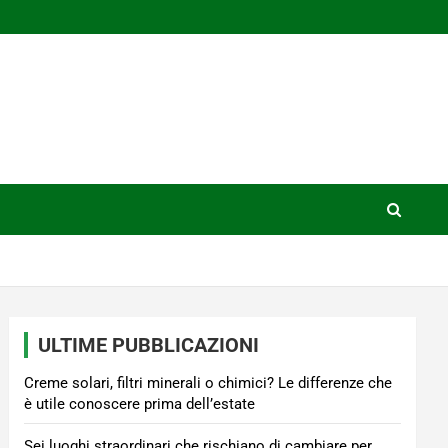
ULTIME PUBBLICAZIONI
Creme solari, filtri minerali o chimici? Le differenze che
è utile conoscere prima dell’estate
Sei luoghi straordinari che rischiano di cambiare per