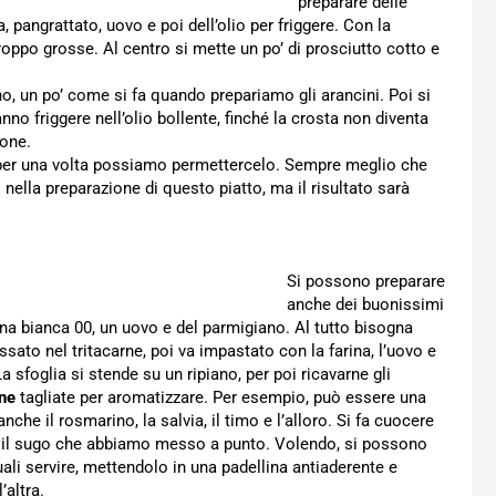
preparare delle
, pangrattato, uovo e poi dell’olio per friggere. Con la
roppo grosse. Al centro si mette un po’ di prosciutto cotto e
o, un po’ come si fa quando prepariamo gli arancini. Poi si
nno friggere nell’olio bollente, finché la crosta non diventa
ione.
rò per una volta possiamo permettercelo. Sempre meglio che
nella preparazione di questo piatto, ma il risultato sarà
Si possono preparare
anche dei buonissimi
ina bianca 00, un uovo e del parmigiano. Al tutto bisogna
ssato nel tritacarne, poi va impastato con la farina, l’uovo e
sfoglia si stende su un ripiano, per poi ricavarne gli
ne
tagliate per aromatizzare. Per esempio, può essere una
che il rosmarino, la salvia, il timo e l’alloro. Si fa cuocere
n il sugo che abbiamo messo a punto. Volendo, si possono
ali servire, mettendolo in una padellina antiaderente e
’altra.