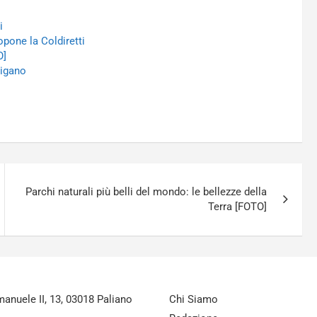
i
ropone la Coldiretti
O]
rigano
Parchi naturali più belli del mondo: le bellezze della
Terra [FOTO]
nuele II, 13, 03018 Paliano
Chi Siamo