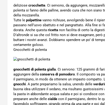
deliziose
crocchette
. Ci servono, da aggiungere, mozzarella
polenta si fanno delle palline, avendo cura che non siano t
della mozzarella.
Tutte le
polpettine
vanno richiuse, avvolgendo bene il ripien
passano nell’uovo sbattuto e nel pangrattato. Alla fine si fa
dorata. Anche questa
ricetta
non facilita di certo la digest
D’altronde si sa che col fritto non si deve esagerare, pe
buttare i nostri avanzi. Dobbiamo spendere un po’ di tempo 
certamente goloso.
Gnocchetti di polenta
gnocchetti di polenta gialla
. Ci servono: 125 grammi di far
aggiungere della
conserva di pomodoro
. Il composto va pa
il parmigiano, in modo da ottenere un impasto compatto. La 
gnocchi
. A parte prepariamo la salsa, unendo delle
verduri
buona idea utilizzare il sedano, ma risultano gustosissimi an
la pasta in abbondante acqua salata e poi si condisce co
preparare anche delle
cialde
con il parmigiano, dentro le qu
facendolo soffriggere, girando prima da una parte e poi dall