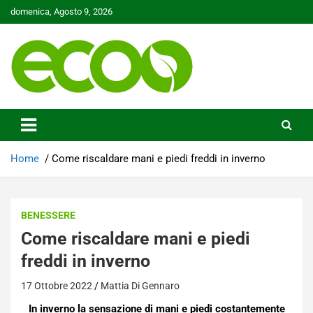
Skip
domenica, Agosto 9, 2026
to
content
Tutelare il nostro Pianeta è la nostra priorità
Ecoo.it
Home
Come riscaldare mani e piedi freddi in inverno
BENESSERE
Come riscaldare mani e piedi
freddi in inverno
17 Ottobre 2022
Mattia Di Gennaro
In inverno la sensazione di mani e piedi costantemente