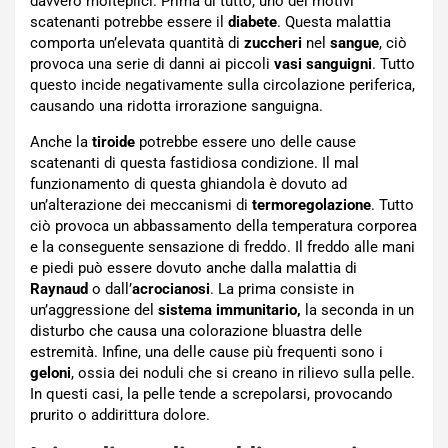
davvero molteplici. Prima di tutto, uno dei motivi
scatenanti potrebbe essere il
diabete
. Questa malattia
comporta un’elevata quantità di
zuccheri
nel
sangue
, ciò
provoca una serie di danni ai piccoli
vasi
sanguigni
. Tutto
questo incide negativamente sulla circolazione periferica,
causando una ridotta irrorazione sanguigna.
Anche la
tiroide
potrebbe essere uno delle cause
scatenanti di questa fastidiosa condizione. Il mal
funzionamento di questa ghiandola è dovuto ad
un’alterazione dei meccanismi di
termoregolazione
. Tutto
ciò provoca un abbassamento della temperatura corporea
e la conseguente sensazione di freddo. Il freddo alle mani
e piedi può essere dovuto anche dalla malattia di
Raynaud
o dall’
acrocianosi
. La prima consiste in
un’aggressione del
sistema
immunitario,
la seconda in un
disturbo che causa una colorazione bluastra delle
estremità.
Infine, una delle cause più frequenti sono i
geloni
, ossia dei noduli che si creano in rilievo sulla pelle.
In questi casi, la pelle tende a screpolarsi, provocando
prurito o addirittura dolore.