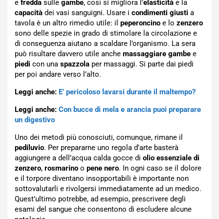
e
fredda
sulle
gambe
, così si migliora l’
elasticità
e la
capacità
dei vasi sanguigni. Usare i
condimenti
giusti
a
tavola è un altro rimedio utile: il
peperoncino
e lo
zenzero
sono delle spezie in grado di stimolare la circolazione e
di conseguenza aiutano a scaldare l’organismo. La sera
può risultare davvero utile anche
massaggiare
gambe
e
piedi
con una
spazzola
per massaggi. Si parte dai piedi
per poi andare verso l’alto.
Leggi anche:
E’ pericoloso lavarsi durante il maltempo?
Leggi anche:
Con bucce di mela e arancia puoi preparare
un digestivo
Uno dei metodi più conosciuti, comunque, rimane il
pediluvio
. Per prepararne uno regola d’arte basterà
aggiungere a dell’acqua calda gocce di
olio essenziale di
zenzero
,
rosmarino
o
pene
nero
. In ogni caso se il dolore
e il torpore diventano insopportabili è importante non
sottovalutarli e rivolgersi immediatamente ad un medico.
Quest’ultimo potrebbe, ad esempio, prescrivere degli
esami del sangue che consentono di escludere alcune