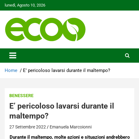
Skip
lunedì, Agosto 10, 2026
to
content
Tutelare il nostro Pianeta è la nostra priorità
Ecoo.it
Home
E’ pericoloso lavarsi durante il maltempo?
BENESSERE
E’ pericoloso lavarsi durante il
maltempo?
27 Settembre 2022
Emanuela Marcoionni
Durante il maltempo, molte azioni e situazioni andrebbero