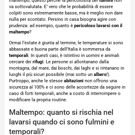
maltempo, questo perché la pericolosità dei
fulmini
non
va sottovalutata. E’ vero che le probabilità di essere
colpiti sono estremamente basse, ma è meglio non dare
nulla per scontato. Persino in casa bisogna agire con
prudenza: ad esempio, quanto è
pericoloso lavarsi con il
maltempo
?
Ormai l’estate è giunta al termine, le temperature si sono
abbassate e buona parte dell’Italia è sommersa da
temporali
. In questi casi, è istintivo in uomini e animali
cercare dei
rifugi
. Le persone si allontanano dalla
montagna, dal mare, dai boschi, dai laghi e si rintanano in
luoghi il più sicuri possibile (mai sotto un
albero
!).
Purtroppo, anche le stesse
abitazioni
non offrono una
sicurezza al 100% e ci sono delle accortezze da seguire in
caso di forti temporali, anche a costo di interrompere o
modificare la propria routine.
Maltempo: quanto si rischia nel
lavarsi quando ci sono fulmini e
temporali?