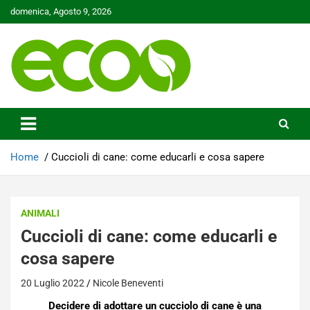
Skip
domenica, Agosto 9, 2026
to
content
Tutelare il nostro Pianeta è la nostra priorità
Ecoo.it
Home
Cuccioli di cane: come educarli e cosa sapere
ANIMALI
Cuccioli di cane: come educarli e
cosa sapere
20 Luglio 2022
Nicole Beneventi
Decidere di adottare un cucciolo di cane è una