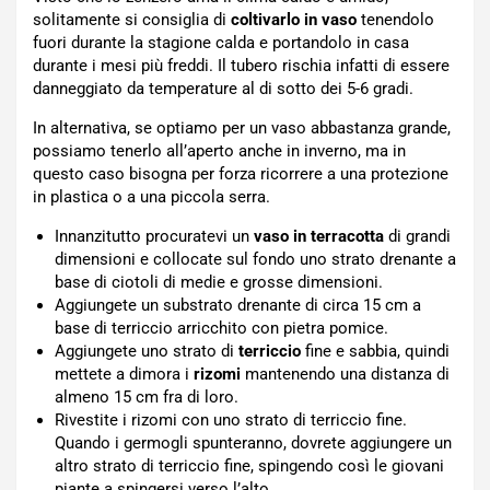
solitamente si consiglia di
coltivarlo in vaso
tenendolo
fuori durante la stagione calda e portandolo in casa
durante i mesi più freddi. Il tubero rischia infatti di essere
danneggiato da temperature al di sotto dei 5-6 gradi.
In alternativa, se optiamo per un vaso abbastanza grande,
possiamo tenerlo all’aperto anche in inverno, ma in
questo caso bisogna per forza ricorrere a una protezione
in plastica o a una piccola serra.
Innanzitutto procuratevi un
vaso in terracotta
di grandi
dimensioni e collocate sul fondo uno strato drenante a
base di ciotoli di medie e grosse dimensioni.
Aggiungete un substrato drenante di circa 15 cm a
base di terriccio arricchito con pietra pomice.
Aggiungete uno strato di
terriccio
fine e sabbia, quindi
mettete a dimora i
rizomi
mantenendo una distanza di
almeno 15 cm fra di loro.
Rivestite i rizomi con uno strato di terriccio fine.
Quando i germogli spunteranno, dovrete aggiungere un
altro strato di terriccio fine, spingendo così le giovani
piante a spingersi verso l’alto.