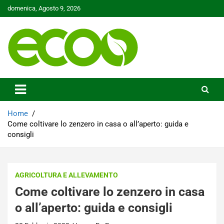
Skip
domenica, Agosto 9, 2026
to
content
Tutelare il nostro Pianeta è la nostra priorità
Ecoo.it
Home
Come coltivare lo zenzero in casa o all’aperto: guida e
consigli
AGRICOLTURA E ALLEVAMENTO
Come coltivare lo zenzero in casa
o all’aperto: guida e consigli