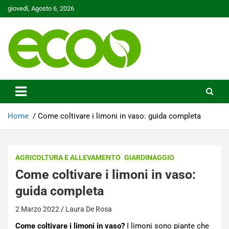
Skip
giovedì, Agosto 6, 2026
to
content
Tutelare il nostro Pianeta è la nostra priorità
Ecoo.it
Home
Come coltivare i limoni in vaso: guida completa
AGRICOLTURA E ALLEVAMENTO
GIARDINAGGIO
Come coltivare i limoni in vaso:
guida completa
2 Marzo 2022
Laura De Rosa
Come coltivare i limoni in vaso?
I limoni sono piante che