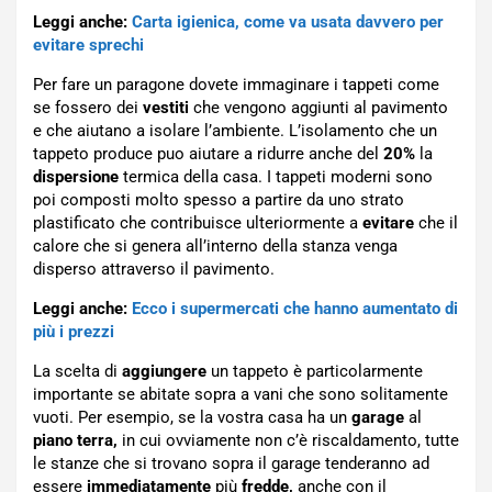
Leggi anche:
Carta igienica, come va usata davvero per
evitare sprechi
Per fare un paragone dovete immaginare i tappeti come
se fossero dei
vestiti
che vengono aggiunti al pavimento
e che aiutano a isolare l’ambiente. L’isolamento che un
tappeto produce puo aiutare a ridurre anche del
20%
la
dispersione
termica della casa. I tappeti moderni sono
poi composti molto spesso a partire da uno strato
plastificato che contribuisce ulteriormente a
evitare
che il
calore che si genera all’interno della stanza venga
disperso attraverso il pavimento.
Leggi anche:
Ecco i supermercati che hanno aumentato di
più i prezzi
La scelta di
aggiungere
un tappeto è particolarmente
importante se abitate sopra a vani che sono solitamente
vuoti. Per esempio, se la vostra casa ha un
garage
al
piano terra,
in cui ovviamente non c’è riscaldamento, tutte
le stanze che si trovano sopra il garage tenderanno ad
essere
immediatamente
più
fredde,
anche con il