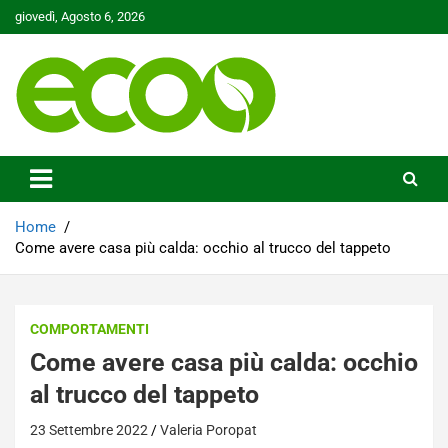
Skip
giovedì, Agosto 6, 2026
to
content
Tutelare il nostro Pianeta è la nostra priorità
Ecoo.it
Home
Come avere casa più calda: occhio al trucco del tappeto
COMPORTAMENTI
Come avere casa più calda: occhio
al trucco del tappeto
23 Settembre 2022
Valeria Poropat