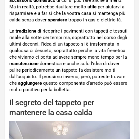
accessorio domestico
di cui si può fare anche a meno.
Ma in realtà, potrebbe risultare molto
utile
per aiutarvi a
risparmiare e a far sì che la vostra casa si mantenga più
calda senza dover
spendere
troppo in gas o elettricità.
La
tradizione
di ricoprire i pavimenti con tappeti e tessuti
risale alla notte dei tempi ma, soprattutto nel corso degli
ultimi decenni, l’idea di un tappeto si è trasformata in
qualcosa di desueto, soprattutto perché la vita frenetica
che viviamo ci porta ad avere sempre meno tempo per la
manutenzione
domestica e anche solo l’idea di dover
pulire periodicamente un tappeto fa desistere molti
dall’acquisto. Il prossimo inverno, però, potreste trovare
che
aggiungere
questo componente d’arredo può essere
molto positivo per la bolletta.
Il segreto del tappeto per
mantenere la casa calda