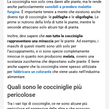
La cocciniglia non solo crea danni alle piante, ma le rende
anche particolarmente
sensibili a prendere malattie
fungine.
È importante tenere a mente che esistono anche
diversi tipi di cocciniglie: le
polifaghe
e le
oligofaghe.
Le
prime si nutrono della linfa di tutte le piante, mentre le
seconde attaccano solo alcuni tipi di pianta.
Inoltre, devi sapere che
non tutte le cocciniglie
rappresentano una minaccia
per le piante. Ad esempio, i
maschi di questi insetti sono utili solo per
l’accoppiamento, e ci sono specie completamente
innocue in quanto non producono
melata,
ovvero una
sostanza zuccherina che depositano sulle piante. È bene
anche sapere che la cocciniglia viene spesso utilizzata
per
fabbricare un colorante
che viene usato nell’industria
alimentare.
Quali sono le cocciniglie più
pericolose
Tra i vari tipi di cocciniglie, ce ne sono alcune più
pericolose ed aggressive delle altre e che possono