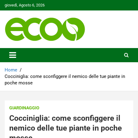
Skip
giovedì, Agosto 6, 2026
to
content
Tutelare il nostro Pianeta è la nostra priorità
Ecoo.it
Home
Cocciniglia: come sconfiggere il nemico delle tue piante in
poche mosse
GIARDINAGGIO
Cocciniglia: come sconfiggere il
nemico delle tue piante in poche
mosse