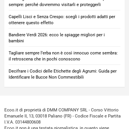
sempre: perché dovremmo visitarli e proteggerli
Capelli Lisci e Senza Crespo: scegli i prodotti adatti per
ottenere questo effetto
Bandiere Verdi 2026: ecco le spiagge migliori per i
bambini
Tagliare sempre l’erba non è così innocuo come sembra:
il retroscena che in pochi conoscono
Decifrare i Codici delle Etichette degli Agrumi: Guida per
Identificare le Bucce Non Commestibili
Ecoo.it di proprietà di DMM COMPANY SRL - Corso Vittorio
Emanuele II, 13, 03018 Paliano (FR) - Codice Fiscale e Partita
I.V.A. 03144800608
Ecoo.it non è una testata giornalistica, in quanto viene