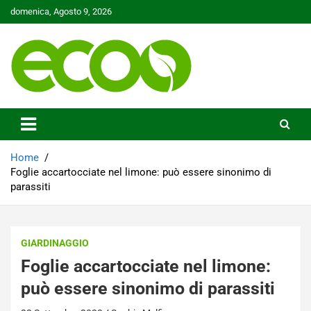
Skip
domenica, Agosto 9, 2026
to
content
Tutelare il nostro Pianeta è la nostra priorità
Ecoo.it
Home
Foglie accartocciate nel limone: può essere sinonimo di
parassiti
GIARDINAGGIO
Foglie accartocciate nel limone:
può essere sinonimo di parassiti