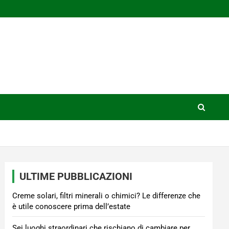
ULTIME PUBBLICAZIONI
Creme solari, filtri minerali o chimici? Le differenze che
è utile conoscere prima dell’estate
Sei luoghi straordinari che rischiano di cambiare per