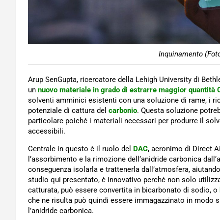
Inquinamento (Foto
Arup SenGupta, ricercatore della Lehigh University di Bethl
un
nuovo materiale in grado di estrarre maggior quantità
solventi amminici esistenti con una soluzione di rame, i ri
potenziale di cattura del
carbonio
. Questa soluzione potreb
particolare poiché i materiali necessari per produrre il so
accessibili.
Centrale in questo è il ruolo del
DAC
, acronimo di Direct A
l’assorbimento e la rimozione dell’anidride carbonica dall’
conseguenza isolarla e trattenerla dall’atmosfera, aiutand
studio qui presentato, è innovativo perché non solo utilizza
catturata, può essere convertita in bicarbonato di sodio, o
che ne risulta può quindi essere immagazzinato in modo sic
l’anidride carbonica.