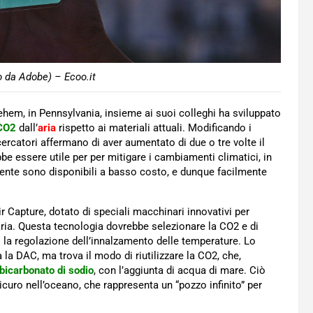
 da Adobe) – Ecoo.it
ehem, in Pennsylvania, insieme ai suoi colleghi ha sviluppato
 CO2
dall’
aria
rispetto ai materiali attuali. Modificando i
cercatori affermano di aver aumentato di due o tre volte il
be essere utile per per mitigare i cambiamenti climatici, in
lvente sono disponibili a basso costo, e dunque facilmente
ir Capture, dotato di speciali macchinari innovativi per
aria. Questa tecnologia dovrebbe selezionare la CO2 e di
o la regolazione dell’innalzamento delle temperature. Lo
 la DAC, ma trova il modo di riutilizzare la CO2, che,
bicarbonato di sodio
, con l’aggiunta di acqua di mare. Ciò
uro nell’oceano, che rappresenta un “pozzo infinito” per