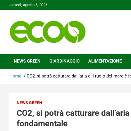
Skip
giovedì, Agosto 6, 2026
to
content
Tutelare il nostro Pianeta è la nostra priorità
Ecoo.it
NEWS GREEN
GIARDINAGGIO
ALIMENTAZIONE
Home
CO2, si potrà catturare dall’aria e il ruolo del mare è
NEWS GREEN
CO2, si potrà catturare dall’aria
fondamentale