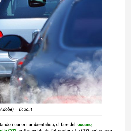
Adobe) – Ecoo.it
tando i canoni ambientalisti, di fare dell’
oceano
,
ella CO2
, sottraendola dall’atmosfera. La CO2 può essere