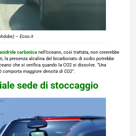
Adobe) – Ecoo.it
 anidride carbonica
nell’oceano, così trattata, non creerebbe
zi, la presenza alcalina del bicarbonato di sodio
potrebbe
’oceano che si verifica quando la CO2 si dissolve.
“
Una
 ciò comporta maggiore densità di CO2″
.
ale sede di stoccaggio