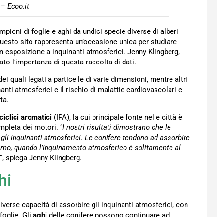
– Ecoo.it
ioni di foglie e aghi da undici specie diverse di alberi
Questo sito rappresenta un’occasione unica per studiare
on esposizione a inquinanti atmosferici. Jenny Klingberg,
ato l’importanza di questa raccolta di dati.
 dei quali legati a particelle di varie dimensioni, mentre altri
anti atmosferici e il rischio di malattie cardiovascolari e
ta.
ciclici aromatici
(IPA), la cui principale fonte nelle città è
mpleta dei motori. “
I nostri risultati dimostrano che le
gli inquinanti atmosferici. Le conifere tendono ad assorbire
inverno, quando l’inquinamento atmosferico è solitamente al
“, spiega Jenny Klingberg.
hi
iverse capacità di assorbire gli inquinanti atmosferici, con
foglie. Gli
aghi
delle conifere possono continuare ad