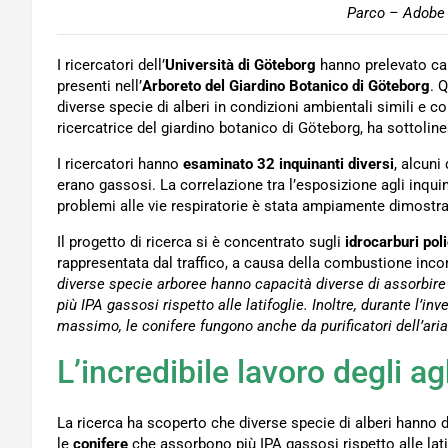
Parco – Adobe 
I ricercatori dell’
Università di Göteborg
hanno prelevato camp
presenti nell’
Arboreto del Giardino Botanico di Göteborg
. 
diverse specie di alberi in condizioni ambientali simili e c
ricercatrice del giardino botanico di Göteborg, ha sottoline
I ricercatori hanno
esaminato 32 inquinanti diversi
, alcuni
erano gassosi. La correlazione tra l’esposizione agli inquin
problemi alle vie respiratorie è stata ampiamente dimostra
Il progetto di ricerca si è concentrato sugli
idrocarburi poli
rappresentata dal traffico, a causa della combustione inco
diverse specie arboree hanno capacità diverse di assorbire 
più IPA gassosi rispetto alle latifoglie. Inoltre, durante l’
massimo, le conifere fungono anche da purificatori dell’aria
L’incredibile lavoro degli ag
La ricerca ha scoperto che diverse specie di alberi hanno d
le
conifere
che assorbono più IPA gassosi rispetto alle lati