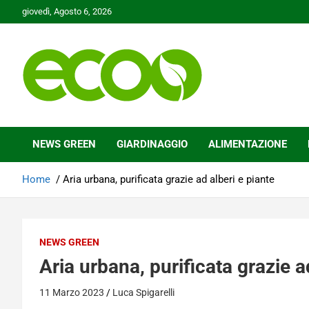
Skip
giovedì, Agosto 6, 2026
to
content
Tutelare il nostro Pianeta è la nostra priorità
Ecoo.it
NEWS GREEN
GIARDINAGGIO
ALIMENTAZIONE
Home
Aria urbana, purificata grazie ad alberi e piante
NEWS GREEN
Aria urbana, purificata grazie a
11 Marzo 2023
Luca Spigarelli