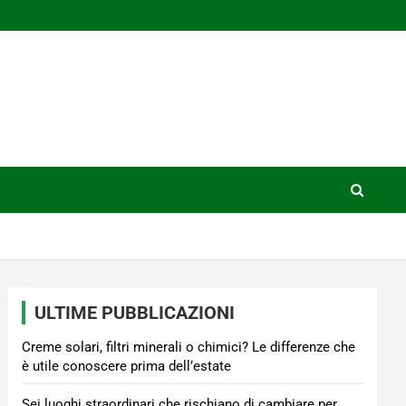
ULTIME PUBBLICAZIONI
Creme solari, filtri minerali o chimici? Le differenze che
è utile conoscere prima dell’estate
Sei luoghi straordinari che rischiano di cambiare per