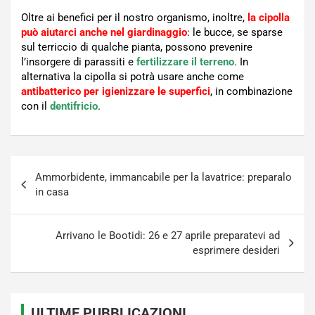
Oltre ai benefici per il nostro organismo, inoltre,
la cipolla
può aiutarci anche nel giardinaggio
: le bucce, se sparse
sul terriccio di qualche pianta, possono prevenire
l’insorgere di parassiti e
fertilizzare il terreno
. In
alternativa la cipolla si potrà usare anche come
antibatterico per igienizzare le superfici
, in combinazione
con il
dentifricio
.
Navigazione
Ammorbidente, immancabile per la lavatrice: preparalo
articoli
in casa
Arrivano le Bootidi: 26 e 27 aprile preparatevi ad
esprimere desideri
ULTIME PUBBLICAZIONI