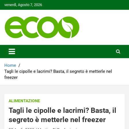
Skip
venerdì, Agosto 7, 2026
to
content
Tutelare il nostro Pianeta è la nostra priorità
Ecoo.it
Home
Tagli le cipolle e lacrimi? Basta, il segreto è metterle nel
freezer
ALIMENTAZIONE
Tagli le cipolle e lacrimi? Basta, il
segreto è metterle nel freezer