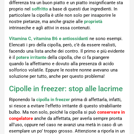
differenza tra un buon piatto e un piatto insignificante sta
proprio nel
soffritto
a base di questi due ingredienti. In
particolare la cipolla è utile non solo per insaporire le
nostre pietanze, ma anche grazie alle
proprietà
intrinseche e agli attivi in essa contenuti.
Vitamina C, vitamina B6 e antiossidanti
ne sono esempi.
Elencati i pro della cipolla, però, c’è da essere realisti,
facendo una lista anche dei contro. Il primo e più evidente
è il
potere irritante
della cipolla, che ci fa piangere
quando la affettiamo e dovuto alla presenza di acido
solforico volatile. Eppure le nostre nonne avevano una
soluzione per tutto, anche per questo problema!
Cipolle in freezer: stop alle lacrime
Riponendo la
cipolla in freezer
prima di affettarla, infatti,
si riesce a evitare l’effetto irritante di questo strabiliante
bulbo. Ma non solo, poiché la cipolla si può
conservare in
congelatore
anche da affettata, per averla sempre pronta
all’uso, oppure nel caso ne avanzi una metà in caso di un
esemplare un po’ troppo grosso. Attenzione a riporla in un