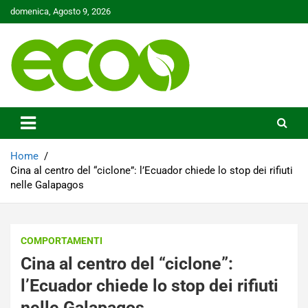
Skip
domenica, Agosto 9, 2026
to
content
Tutelare il nostro Pianeta è la nostra priorità
Ecoo.it
Home
Cina al centro del “ciclone”: l’Ecuador chiede lo stop dei rifiuti
nelle Galapagos
COMPORTAMENTI
Cina al centro del “ciclone”:
l’Ecuador chiede lo stop dei rifiuti
nelle Galapagos