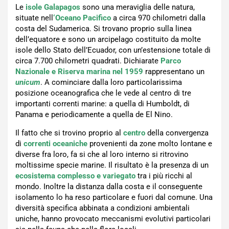
Le
isole Galapagos
sono una meraviglia delle natura,
situate nell
‘Oceano Pacifico
a circa 970 chilometri dalla
costa del Sudamerica. Si trovano proprio sulla linea
dell’equatore e sono un arcipelago costituito da molte
isole dello Stato dell’Ecuador, con un’estensione totale di
circa 7.700 chilometri quadrati. Dichiarate
Parco
Nazionale e Riserva marina nel 1959
rappresentano un
unicum
. A cominciare dalla loro particolarissima
posizione oceanografica che le vede al centro di tre
importanti correnti marine: a quella di Humboldt, di
Panama e periodicamente a quella de El Nino.
Il fatto che si trovino proprio al
centro
della convergenza
di
correnti oceaniche
provenienti da zone molto lontane e
diverse fra loro, fa si che al loro interno si ritrovino
moltissime specie marine. Il risultato è la presenza di un
ecosistema
complesso e variegato
tra i più ricchi al
mondo. Inoltre la distanza dalla costa e il conseguente
isolamento lo ha reso particolare e fuori dal comune. Una
diversità specifica abbinata a condizioni ambientali
uniche, hanno provocato meccanismi evolutivi particolari