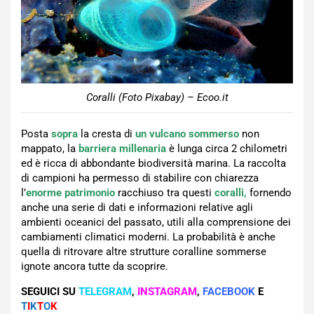
Coralli (Foto Pixabay) – Ecoo.it
Posta
sopra
la cresta di
un vulcano sommerso
non
mappato, la
barriera millenaria
è lunga circa 2 chilometri
ed è ricca di abbondante biodiversità marina. La raccolta
di campioni ha permesso di stabilire con chiarezza
l’
enorme patrimonio
racchiuso tra questi
coralli,
fornendo
anche una serie di dati e informazioni relative agli
ambienti oceanici del passato, utili alla comprensione dei
cambiamenti climatici moderni. La probabilità è anche
quella di ritrovare altre strutture coralline sommerse
ignote ancora tutte da scoprire.
SEGUICI SU
TELEGRAM
,
INSTAGRAM
,
FACEBOOK
E
T
I
K
T
O
K