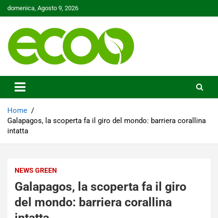
Skip
domenica, Agosto 9, 2026
to
content
Tutelare il nostro Pianeta è la nostra priorità
Ecoo.it
Home
Galapagos, la scoperta fa il giro del mondo: barriera corallina
intatta
NEWS GREEN
Galapagos, la scoperta fa il giro
del mondo: barriera corallina
intatta