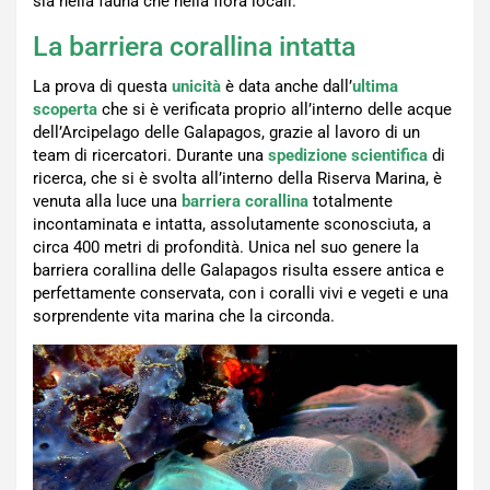
sia nella fauna che nella flora locali.
La barriera corallina intatta
La prova di questa
unicità
è data anche dall’
ultima
scoperta
che si è verificata proprio all’interno delle acque
dell’Arcipelago delle Galapagos, grazie al lavoro di un
team di ricercatori. Durante una
spedizione scientifica
di
ricerca, che si è svolta all’interno della Riserva Marina, è
venuta alla luce una
barriera corallina
totalmente
incontaminata e intatta, assolutamente sconosciuta, a
circa 400 metri di profondità. Unica nel suo genere la
barriera corallina delle Galapagos risulta essere antica e
perfettamente conservata, con i coralli vivi e vegeti e una
sorprendente vita marina che la circonda.