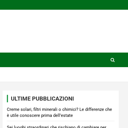
ULTIME PUBBLICAZIONI
Creme solari, filtri minerali o chimici? Le differenze che
è utile conoscere prima dell’estate
Sei luoghi straordinari che rischiano di cambiare per