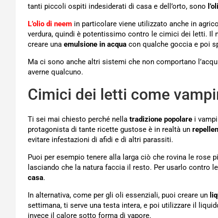
tanti piccoli ospiti indesiderati di casa e dell’orto, sono
l’o
L’olio di neem
in particolare viene utilizzato anche in agricol
verdura, quindi è potentissimo contro le cimici dei letti. Il 
creare una
emulsione in acqua
con qualche goccia e poi spr
Ma ci sono anche altri sistemi che non comportano l’acquis
averne qualcuno.
Cimici dei letti come vampi
Ti sei mai chiesto perché nella
tradizione popolare
i vampir
protagonista di tante ricette gustose è in realtà un
repellen
evitare infestazioni di afidi e di altri parassiti.
Puoi per esempio tenere alla larga ciò che rovina le rose
lasciando che la natura faccia il resto. Per usarlo contro le 
casa
.
In alternativa, come per gli oli essenziali, puoi creare un
li
settimana, ti serve una testa intera, e poi utilizzare il liqu
invece il calore sotto forma di vapore.