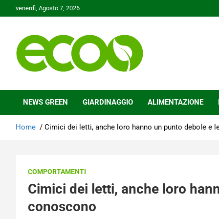
Skip
venerdì, Agosto 7, 2026
to
content
Tutelare il nostro Pianeta è la nostra priorità
Ecoo.it
NEWS GREEN
GIARDINAGGIO
ALIMENTAZIONE
Home
Cimici dei letti, anche loro hanno un punto debole e
COMPORTAMENTI
Cimici dei letti, anche loro ha
conoscono