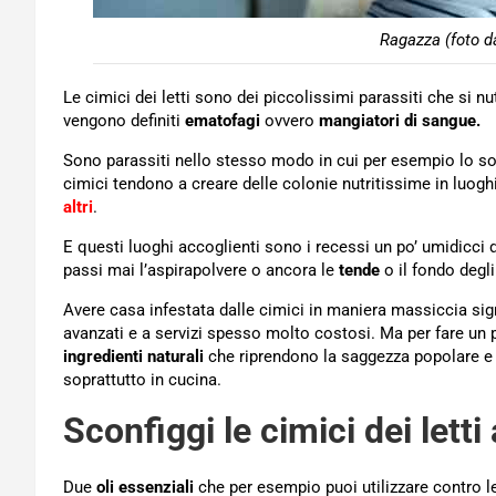
Ragazza (foto d
Le cimici dei letti sono dei piccolissimi parassiti che si
vengono definiti
ematofagi
ovvero
mangiatori di sangue.
Sono parassiti nello stesso modo in cui per esempio lo so
cimici tendono a creare delle colonie nutritissime in luoghi
altri
.
E questi luoghi accoglienti sono i recessi un po’ umidicci 
passi mai l’aspirapolvere o ancora le
tende
o il fondo degl
Avere casa infestata dalle cimici in maniera massiccia sign
avanzati e a servizi spesso molto costosi. Ma per fare un 
ingredienti naturali
che riprendono la saggezza popolare e ch
soprattutto in cucina.
Sconfiggi le cimici dei let
Due
oli essenziali
che per esempio puoi utilizzare contro le