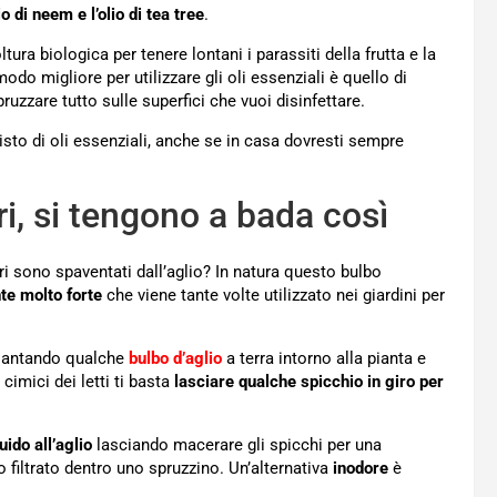
lio di neem e l’olio di tea tree
.
tura biologica per tenere lontani i parassiti della frutta e la
modo migliore per utilizzare gli oli essenziali è quello di
uzzare tutto sulle superfici che vuoi disinfettare.
to di oli essenziali, anche se in casa dovresti sempre
ri, si tengono a bada così
i sono spaventati dall’aglio? In natura questo bulbo
te molto forte
che viene tante volte utilizzato nei giardini per
 piantando qualche
bulbo d’aglio
a terra intorno alla pianta e
cimici dei letti ti basta
lasciare qualche spicchio in giro per
quido all’aglio
lasciando macerare gli spicchi per una
ido filtrato dentro uno spruzzino. Un’alternativa
inodore
è