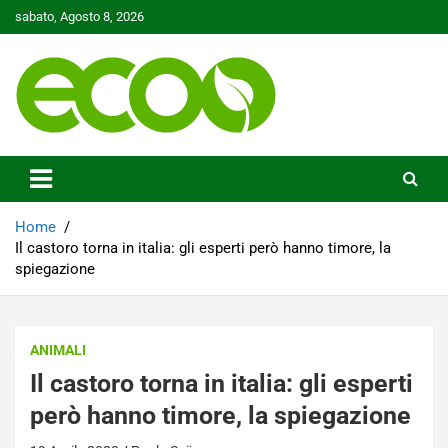
Skip
sabato, Agosto 8, 2026
to
content
Tutelare il nostro Pianeta è la nostra priorità
Ecoo.it
Home
Il castoro torna in italia: gli esperti però hanno timore, la
spiegazione
ANIMALI
Il castoro torna in italia: gli esperti
però hanno timore, la spiegazione