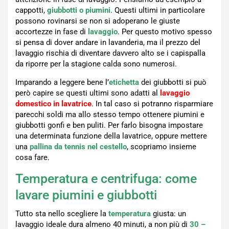
cappotti,
giubbotti o piumini
. Questi ultimi in particolare
possono rovinarsi se non si adoperano le giuste
accortezze in fase di
lavaggio
. Per questo motivo spesso
si pensa di dover andare in lavanderia, ma il prezzo del
lavaggio rischia di diventare davvero alto se i capispalla
da riporre per la stagione calda sono numerosi.
Imparando a leggere bene l’
etichetta
dei giubbotti si può
però capire se questi ultimi sono adatti al
lavaggio
domestico in lavatrice
. In tal caso si potranno risparmiare
parecchi soldi ma allo stesso tempo ottenere piumini e
giubbotti gonfi e ben puliti. Per farlo bisogna impostare
una determinata funzione della lavatrice, oppure mettere
una
pallina da tennis nel cestello
, scopriamo insieme
cosa fare.
Temperatura e centrifuga: come
lavare piumini e giubbotti
Tutto sta nello scegliere la
temperatura
giusta: un
lavaggio ideale dura almeno 40 minuti, a non più di
30 –