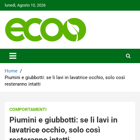
Skip
lunedì, Agosto 10, 2026
to
content
Tutelare il nostro Pianeta è la nostra priorità
Ecoo.it
Home
Piumini e giubbotti: se li lavi in lavatrice occhio, solo così
resteranno intatti
COMPORTAMENTI
Piumini e giubbotti: se li lavi in
lavatrice occhio, solo così
resteranno intatti