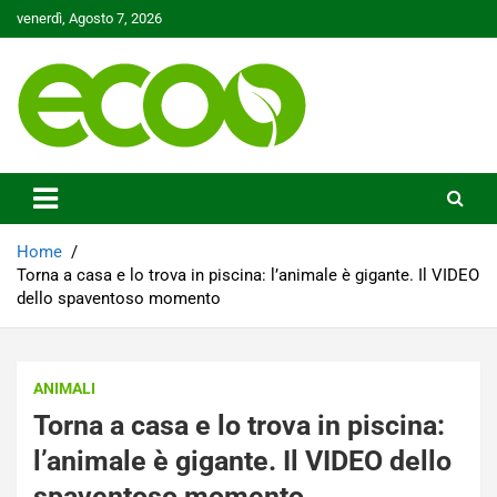
Skip
venerdì, Agosto 7, 2026
to
content
Tutelare il nostro Pianeta è la nostra priorità
Ecoo.it
Home
Torna a casa e lo trova in piscina: l’animale è gigante. Il VIDEO
dello spaventoso momento
ANIMALI
Torna a casa e lo trova in piscina:
l’animale è gigante. Il VIDEO dello
spaventoso momento