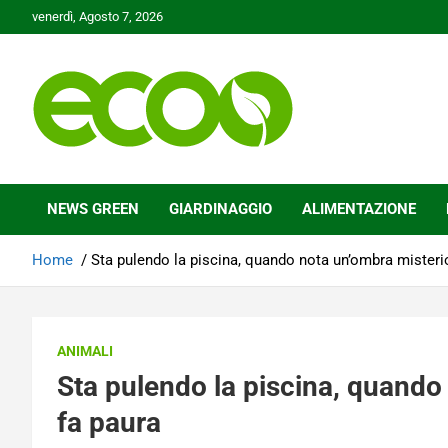
Skip
venerdì, Agosto 7, 2026
to
content
Tutelare il nostro Pianeta è la nostra priorità
Ecoo.it
NEWS GREEN
GIARDINAGGIO
ALIMENTAZIONE
Home
Sta pulendo la piscina, quando nota un’ombra misterio
ANIMALI
Sta pulendo la piscina, quando
fa paura