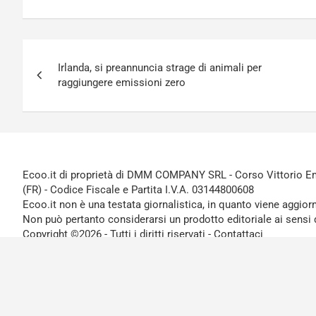
Navigazione
Irlanda, si preannuncia strage di animali per
articoli
raggiungere emissioni zero
Ecoo.it di proprietà di DMM COMPANY SRL - Corso Vittorio Ema
(FR) - Codice Fiscale e Partita I.V.A. 03144800608
Ecoo.it non è una testata giornalistica, in quanto viene aggior
Non può pertanto considerarsi un prodotto editoriale ai sensi 
Copyright ©2026 - Tutti i diritti riservati -
Contattaci
Le attività pubblicitarie su questo sito sono gestite da theCo