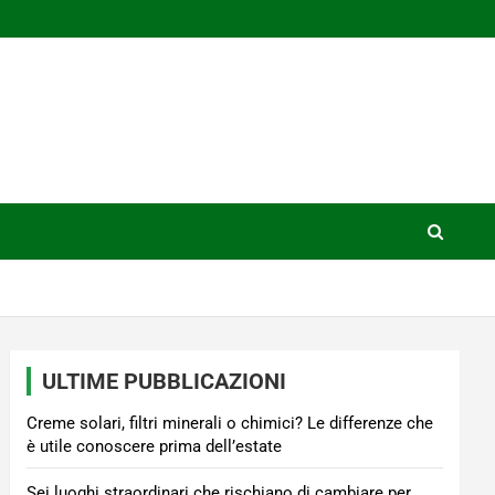
ULTIME PUBBLICAZIONI
Creme solari, filtri minerali o chimici? Le differenze che
è utile conoscere prima dell’estate
Sei luoghi straordinari che rischiano di cambiare per