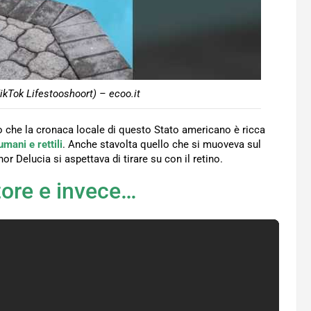
ikTok Lifestooshoort) – ecoo.it
o che la cronaca locale di questo Stato americano è ricca
umani e rettili
. Anche stavolta quello che si muoveva sul
or Delucia si aspettava di tirare su con il retino.
tore e invece…