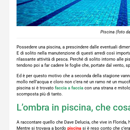
Piscina (foto d
Possedere una piscina, a prescindere dalle eventuali dimen
E di solito nella manutenzione di questi arredi così impor
rilassante attività di pesca. Perché di solito intorno alle pi
tendono poi a far cadere le foglie che, portate dal vento, s
Ed è per questo motivo che a seconda della stagione vanno 
mollo nell’acqua e cloro non c’era né un ramo né un mucch
piscina si è trovato
faccia a faccia
con una strana e mitolo
scomposta più di tanto.
L’ombra in piscina, che cosa
A raccontare quello che Dave Delucia, che vive in Florida, h
Mentre si trovava a bordo
piscina
si è reso conto che c’er