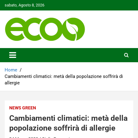
Skip
sabato, Agosto 8, 2026
to
content
Tutelare il nostro Pianeta è la nostra priorità
Ecoo.it
Home
Cambiamenti climatici: metà della popolazione soffrirà di
allergie
NEWS GREEN
Cambiamenti climatici: metà della
popolazione soffrirà di allergie