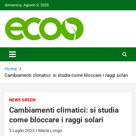
Skip
domenica, Agosto 9, 2026
to
content
Tutelare il nostro Pianeta è la nostra priorità
Ecoo.it
Home
Cambiamenti climatici: si studia come bloccare i raggi solari
NEWS GREEN
Cambiamenti climatici: si studia
come bloccare i raggi solari
3 Luglio 2023
Maria Longo