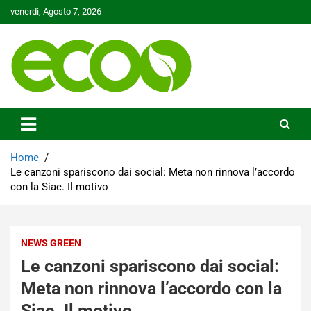
Skip
venerdì, Agosto 7, 2026
to
content
Tutelare il nostro Pianeta è la nostra priorità
Ecoo.it
Home
Le canzoni spariscono dai social: Meta non rinnova l’accordo
con la Siae. Il motivo
NEWS GREEN
Le canzoni spariscono dai social:
Meta non rinnova l’accordo con la
Siae. Il motivo