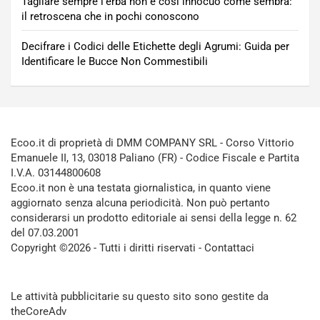
Tagliare sempre l’erba non è così innocuo come sembra:
il retroscena che in pochi conoscono
Decifrare i Codici delle Etichette degli Agrumi: Guida per
Identificare le Bucce Non Commestibili
Ecoo.it di proprietà di DMM COMPANY SRL - Corso Vittorio
Emanuele II, 13, 03018 Paliano (FR) - Codice Fiscale e Partita
I.V.A. 03144800608
Ecoo.it non è una testata giornalistica, in quanto viene
aggiornato senza alcuna periodicità. Non può pertanto
considerarsi un prodotto editoriale ai sensi della legge n. 62
del 07.03.2001
Copyright ©2026 - Tutti i diritti riservati -
Contattaci
Le attività pubblicitarie su questo sito sono gestite da
theCoreAdv