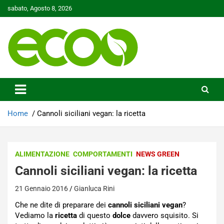
Skip
sabato, Agosto 8, 2026
to
content
Tutelare il nostro Pianeta è la nostra priorità
Ecoo.it
Home
Cannoli siciliani vegan: la ricetta
ALIMENTAZIONE
COMPORTAMENTI
NEWS GREEN
Cannoli siciliani vegan: la ricetta
21 Gennaio 2016
Gianluca Rini
Che ne dite di preparare dei
cannoli siciliani vegan
?
Vediamo la
ricetta
di questo
dolce
davvero squisito. Si