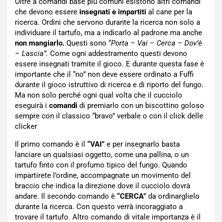
Oltre a comandi base più comuni esistono altri comandi
che devono essere
insegnati e impartiti
al cane per la
ricerca. Ordini che servono durante la ricerca non solo a
individuare il tartufo, ma a indicarlo al padrone ma anche
non mangiarlo.
Questi sono “
Porta – Vai – Cerca – Dov’è
– Lascia”.
Come ogni addestramento questi devono
essere insegnati tramite il gioco. E durante questa fase è
importante che il “no” non deve essere ordinato a Fuffi
durante il gioco istruttivo di ricerca e di riporto del fungo.
Ma non solo perché ogni qual volta che il cucciolo
eseguirà i
comandi
di premiarlo con un biscottino goloso
sempre con il classico “bravo” verbale o con il click delle
clicker
Il primo comando è il
“VAI”
e per insegnarlo basta
lanciare un qualsiasi oggetto, come una pallina, o un
tartufo finto con il profumo tipico del fungo. Quando
impartirete l’ordine, accompagnate un movimento del
braccio che indica la direzione dove il cucciolo dovrà
andare. Il secondo comando è
“CERCA”
da ordinarglielo
durante la ricerca. Con questo verrà incoraggiato a
trovare il tartufo. Altro comando di vitale importanza è il