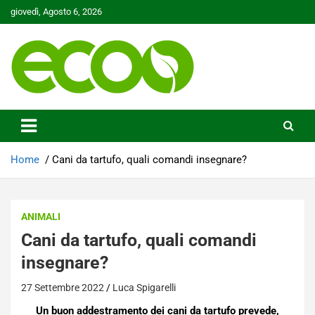
Skip
giovedì, Agosto 6, 2026
to
content
Tutelare il nostro Pianeta è la nostra priorità
Ecoo.it
Home
Cani da tartufo, quali comandi insegnare?
ANIMALI
Cani da tartufo, quali comandi
insegnare?
27 Settembre 2022
Luca Spigarelli
Un buon addestramento dei cani da tartufo prevede,