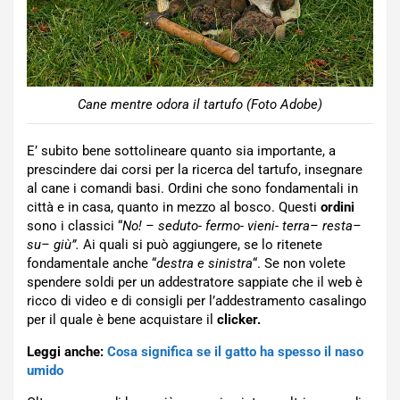
Cane mentre odora il tartufo (Foto Adobe)
E’ subito bene sottolineare quanto sia importante, a
prescindere dai corsi per la ricerca del tartufo, insegnare
al cane i comandi basi. Ordini che sono fondamentali in
città e in casa, quanto in mezzo al bosco. Questi
ordini
sono i classici “
No! – seduto- fermo- vieni- terra– resta–
su– giù”.
Ai quali si può aggiungere, se lo ritenete
fondamentale anche “
destra e sinistra
“. Se non volete
spendere soldi per un addestratore sappiate che il web è
ricco di video e di consigli per l’addestramento casalingo
per il quale è bene acquistare il
clicker.
Leggi anche:
Cosa significa se il gatto ha spesso il naso
umido