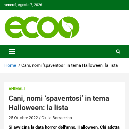
Skip
venerdì, Agosto 7, 2026
to
content
Tutelare il nostro Pianeta è la nostra priorità
Ecoo.it
Home
Cani, nomi ‘spaventosi’ in tema Halloween: la lista
ANIMALI
Cani, nomi ‘spaventosi’ in tema
Halloween: la lista
25 Ottobre 2022
Giulia Borraccino
Si avvicina la data horror dell’anno, Halloween. Chi adotta