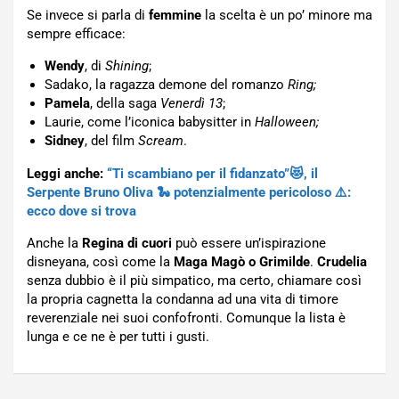
Se invece si parla di
femmine
la scelta è un po’ minore ma
sempre efficace:
Wendy
, di
Shining
;
Sadako, la ragazza demone del romanzo
Ring;
Pamela
, della saga
Venerdì 13
;
Laurie, come l’iconica babysitter in
Halloween;
Sidney
, del film
Scream
.
Leggi anche:
“Ti scambiano per il fidanzato”😻, il
Serpente Bruno Oliva 🐍 potenzialmente pericoloso ⚠️:
ecco dove si trova
Anche la
Regina di cuori
può essere un’ispirazione
disneyana, così come la
Maga Magò o Grimilde
.
Crudelia
senza dubbio è il più simpatico, ma certo, chiamare così
la propria cagnetta la condanna ad una vita di timore
reverenziale nei suoi confofronti. Comunque la lista è
lunga e ce ne è per tutti i gusti.