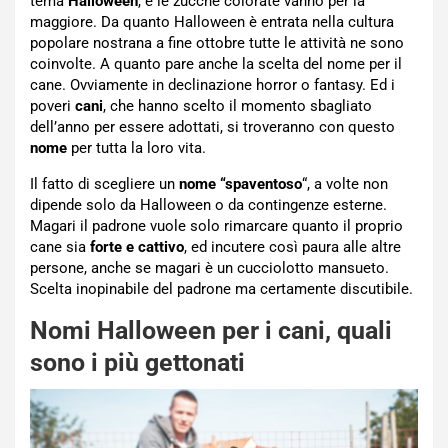
tema
Halloween
, e le zucche colorate vanno per la
maggiore. Da quanto Halloween è entrata nella cultura
popolare nostrana a fine ottobre tutte le attività ne sono
coinvolte. A quanto pare anche la scelta del nome per il
cane. Ovviamente in declinazione horror o fantasy. Ed i
poveri
cani
, che hanno scelto il momento sbagliato
dell’anno per essere adottati, si troveranno con questo
nome
per tutta la loro vita.
Il fatto di scegliere un
nome “spaventoso
“, a volte non
dipende solo da Halloween o da contingenze esterne.
Magari il padrone vuole solo rimarcare quanto il proprio
cane sia
forte e cattivo
, ed incutere così paura alle altre
persone, anche se magari è un cucciolotto mansueto.
Scelta inopinabile del padrone ma certamente discutibile.
Nomi Halloween per i cani, quali
sono i più gettonati