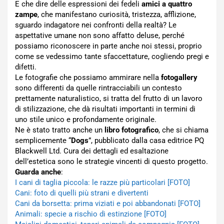
E che dire delle espressioni dei fedeli
amici a quattro
zampe
, che manifestano curiosità, tristezza, afflizione,
sguardo indagatore nei confronti della realtà? Le
aspettative umane non sono affatto deluse, perché
possiamo riconoscere in parte anche noi stessi, proprio
come se vedessimo tante sfaccettature, cogliendo pregi e
difetti.
Le fotografie che possiamo ammirare nella
fotogallery
sono differenti da quelle rintracciabili un contesto
prettamente naturalistico, si tratta del frutto di un lavoro
di stilizzazione, che dà risultati importanti in termini di
uno stile unico e profondamente originale.
Ne è stato tratto anche un
libro fotografico
, che si chiama
semplicemente “
Dogs
”, pubblicato dalla casa editrice PQ
Blackwell Ltd. Cura dei dettagli ed esaltazione
dell’estetica sono le strategie vincenti di questo progetto.
Guarda anche
:
I cani di taglia piccola: le razze più particolari [FOTO]
Cani: foto di quelli più strani e divertenti
Cani da borsetta: prima viziati e poi abbandonati [FOTO]
Animali: specie a rischio di estinzione [FOTO]