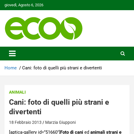
Skip
giovedì, Agosto 6, 2026
to
content
Tutelare il nostro Pianeta è la nostra priorità
Ecoo.it
Home
Cani: foto di quelli più strani e divertenti
ANIMALI
Cani: foto di quelli più strani e
divertenti
18 Febbraio 2013
Marzia Giupponi
[aptica-gallery id=”51660″]
Foto di cani
ed
animali strani e