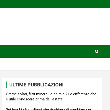
ULTIME PUBBLICAZIONI
Creme solari, filtri minerali o chimici? Le differenze che
è utile conoscere prima dell’estate
Sei luoghi straordinari che rischiano di cambiare per