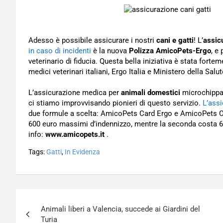
Adesso è possibile assicurare i nostri
cani e gatti
! L’
assic
in caso di incidenti
è la nuova
Polizza AmicoPets-Ergo
, e
veterinario di fiducia. Questa bella iniziativa è stata for
medici veterinari italiani, Ergo Italia e Ministero della Salut
L’assicurazione medica per
animali domestici
microchippat
ci stiamo improvvisando pionieri di questo servizio.
L’assi
due formule a scelta: AmicoPets Card Ergo e AmicoPets Ca
600 euro massimi d’indennizzo, mentre la seconda costa 
info:
www.amicopets.it
.
Tags:
Gatti
,
In Evidenza
Navigazione
Animali liberi a Valencia, succede ai Giardini del
articoli
Turia