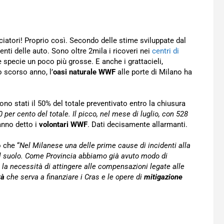
ciatori! Proprio così. Secondo delle stime sviluppate dal
enti delle auto. Sono oltre 2mila i ricoveri nei
centri di
 specie un poco più grosse. E anche i grattacieli,
o scorso anno, l’
oasi naturale WWF
alle porte di Milano ha
sono stati il 50% del totale preventivato entro la chiusura
 per cento del totale. Il picco, nel mese di luglio, con 528
anno detto i
volontari WWF
. Dati decisamente allarmanti.
o che “
Nel Milanese una delle prime cause di incidenti alla
el suolo. Come Provincia abbiamo già avuto modo di
, la necessità di attingere alle compensazioni legate alle
tà
che serva a finanziare i Cras e le opere di
mitigazione