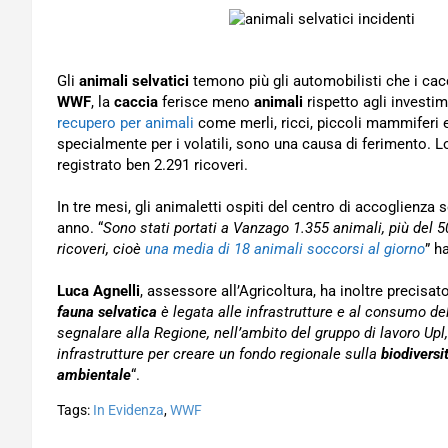
Gli
animali selvatici
temono più gli automobilisti che i cac
WWF
, la
caccia
ferisce meno
animali
rispetto agli investim
recupero per animali
come merli, ricci, piccoli mammiferi e
specialmente per i volatili, sono una causa di ferimento. L
registrato ben 2.291 ricoveri.
In tre mesi, gli animaletti ospiti del centro di accoglienza 
anno. “
Sono stati portati a Vanzago 1.355 animali, più del 50
ricoveri, cioè
una media di 18 animali soccorsi al giorno
” h
Luca Agnelli
, assessore all’Agricoltura, ha inoltre precisat
fauna selvatica
è legata alle infrastrutture e al consumo d
segnalare alla Regione, nell’ambito del gruppo di lavoro Upl
infrastrutture per creare un fondo regionale sulla
biodiversi
ambientale
“.
Tags:
In Evidenza
,
WWF