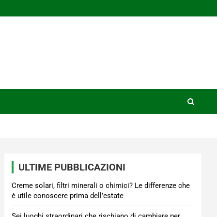
ULTIME PUBBLICAZIONI
Creme solari, filtri minerali o chimici? Le differenze che
è utile conoscere prima dell’estate
Sei luoghi straordinari che rischiano di cambiare per