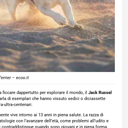
errier – ecoo.it
 ficcare dappertutto per esplorare il mondo, il
Jack Russel
parla di esemplari che hanno vissuto sedici o diciassette
tra-ultra-centenari.
te vive intorno ai 13 anni in piena salute. La razza di
ologie con l’avanzare dell’età, come problemi all’udito e
 li contraddistingue quando sono giovani e in piena forma.