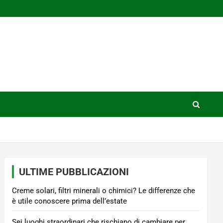
ULTIME PUBBLICAZIONI
Creme solari, filtri minerali o chimici? Le differenze che
è utile conoscere prima dell’estate
Sei luoghi straordinari che rischiano di cambiare per