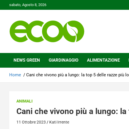
Skip
sabato, Agosto 8, 2026
to
content
Tutelare il nostro Pianeta è la nostra priorità
Ecoo.it
NEWS GREEN
GIARDINAGGIO
ALIMENTAZIONE
Home
Cani che vivono più a lungo: la top 5 delle razze più 
ANIMALI
Cani che vivono più a lungo: la
11 Ottobre 2023
Kati Irrente