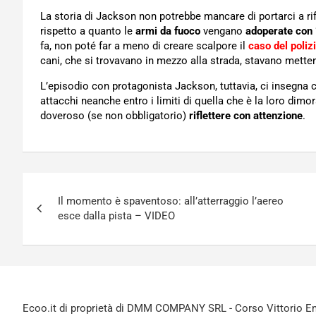
La storia di Jackson non potrebbe mancare di portarci a rifl
rispetto a quanto le
armi da fuoco
vengano
adoperate con 
fa, non poté far a meno di creare scalpore il
caso del poliz
cani, che si trovavano in mezzo alla strada, stavano metten
L’episodio con protagonista Jackson, tuttavia, ci insegna c
attacchi neanche entro i limiti di quella che è la loro dimo
doveroso (se non obbligatorio)
riflettere con attenzione
.
Navigazione
Il momento è spaventoso: all’atterraggio l’aereo
articoli
esce dalla pista – VIDEO
Ecoo.it di proprietà di DMM COMPANY SRL - Corso Vittorio Ema