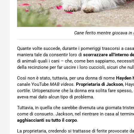
Cane ferito mentre giocava in 
Quante volte succede, durante i pomeriggi trascorsi a casa, 
maniera tale da consentir loro di
scorrazzare all’interno de
di animali quali i cani – che, come ben sappiamo, necessita
della recinzione per far uscire i loro cuccioli, sicuri che n
Così non è stato, tuttavia, per una donna di nome
Hayden 
canale YouTube
MAB videos.
Proprietaria di Jackson
, Hay
cortile. Un’operazione che la donna era solita fare spesso
aveva mai dato alcun tipo di problema.
Tuttavia, in quella che sarebbe divenuta una giornata tri
come di consueto. Jackson, nel rientrare in casa al termine
agghiaccianti su tutto il corpo
.
La proprietaria, credendo si trattasse di ferite provocate 