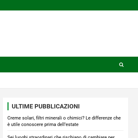
ULTIME PUBBLICAZIONI
Creme solari, filtri minerali o chimici? Le differenze che
è utile conoscere prima dell’estate
Sei luoghi straordinari che rischiano di cambiare per