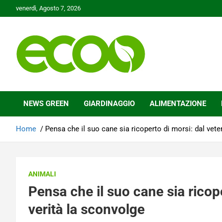
Skip
venerdì, Agosto 7, 2026
to
content
Tutelare il nostro Pianeta è la nostra priorità
Ecoo.it
NEWS GREEN
GIARDINAGGIO
ALIMENTAZIONE
Home
Pensa che il suo cane sia ricoperto di morsi: dal veter
ANIMALI
Pensa che il suo cane sia ricope
verità la sconvolge