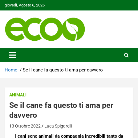
Skip
giovedì, Agosto 6, 2026
to
content
Tutelare il nostro Pianeta è la nostra priorità
Ecoo.it
Home
Se il cane fa questo ti ama per davvero
ANIMALI
Se il cane fa questo ti ama per
davvero
13 Ottobre 2022
Luca Spigarelli
I cani sono animali da compagnia incredibili tanto da