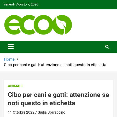
Skip
venerdì, Agosto 7, 2026
to
content
Tutelare il nostro Pianeta è la nostra priorità
Ecoo.it
Home
Cibo per cani e gatti: attenzione se noti questo in etichetta
ANIMALI
Cibo per cani e gatti: attenzione se
noti questo in etichetta
11 Ottobre 2022
Giulia Borraccino