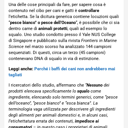
Una delle cose principali da fare, per sapere cosa è
contenuto nel cibo per cani e gatti è
controllare
l’etichetta. Se la dicitura generica contiene locuzioni quali
“
pesce bianco” o pesce dell’Oceano
“, è possibile che ci sia
dentro carne di
animali protetti
, quali ad esempio lo
squalo. Uno studio condotto presso il Yale NUS College
di Singapore e pubblicato sulla rivista
Frontiers in Marine
Science
nel marzo scorso ha analizzato 144 campioni
sequenziati. Di questi, circa un terzo (45 campioni)
contenevano DNA di squalo in via di estinzione.
Leggi anche:
Perché i baffi dei cani non andrebbero mai
tagliati
I ricercatori dello studio, affermano che
“
Nessuno
dei
prodotti elencava specificamente lo
squalo
come
ingrediente, elencando solo termini generici, come “pesce
dell’oceano”, “pesce bianco” e “esca bianca”. La
terminologia vaga utilizzata per descrivere gli ingredienti
degli alimenti per animali domestici e, in alcuni casi,
l’etichettatura errata dei contenuti,
impedisce ai
consumatori
– in questo caso i proprietari di animali