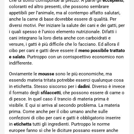
Che di solito corrisponde al prezzo. A parte gli
eccepienti
,
coloranti ed altro presenti, che possono sembrare
appetibili per l’animale, ma al contempo affatto salutari,
anche la carne di base dovrebbe essere di qualità. Per
diversi motivi. Per iniziare la salute dei cani e dei gatti, per
i quali spesso è l’unico elemento nutrizionale. Difatti i
cani integrano la loro dieta anche con carboidrati e
versure, i gatti è più difficile che lo facciano. Ed allora il
cibo per cani e gatti deve essere il
meno possibile trattato
e salato
. Purtroppo con un corrispoettivo economico non
indifferente.
Ovviamente le
mousse
sono le più economiche, ma
essendo materia tritata potrebbe esserci qualunque cosa
in etichetta. Stesso siscorso per i
dadini
. Diverso è invece
il formato degli
sfilaccetti
, che possono essere di carne o
di pesce. In quel caso il trancio di materia prima è
visibile. E qui si arriva al secondo problema. La materia
prima. Come anche per il cibo umano anche sulle
confezioni di cibo per cani e gatti è obbligatorio inserire
in
etichetta
tutti gli ingredienti. Purtroppo le norme
europee fanno sì che le diciture possano essere anche