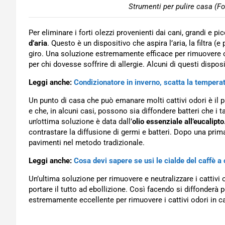
Strumenti per pulire casa (Fo
Per eliminare i forti olezzi provenienti dai cani, grandi e p
d’aria
. Questo è un dispositivo che aspira l’aria, la filtra 
giro. Una soluzione estremamente efficace per rimuovere
per chi dovesse soffrire di allergie. Alcuni di questi disposi
Leggi anche:
Condizionatore in inverno, scatta la temperat
Un punto di casa che può emanare molti cattivi odori è i
e che, in alcuni casi, possono sia diffondere batteri che i ta
un’ottima soluzione è data dall’
olio essenziale all’eucalipto
contrastare la diffusione di germi e batteri. Dopo una pri
pavimenti nel metodo tradizionale.
Leggi anche:
Cosa devi sapere se usi le cialde del caffè a
Un’ultima soluzione per rimuovere e neutralizzare i cattivi
portare il tutto ad ebollizione. Così facendo si diffonder
estremamente eccellente per rimuovere i cattivi odori in ca