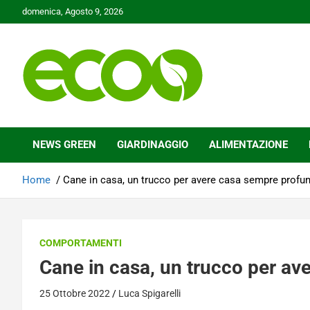
Skip
domenica, Agosto 9, 2026
to
content
Tutelare il nostro Pianeta è la nostra priorità
Ecoo.it
NEWS GREEN
GIARDINAGGIO
ALIMENTAZIONE
Home
Cane in casa, un trucco per avere casa sempre profu
COMPORTAMENTI
Cane in casa, un trucco per a
25 Ottobre 2022
Luca Spigarelli