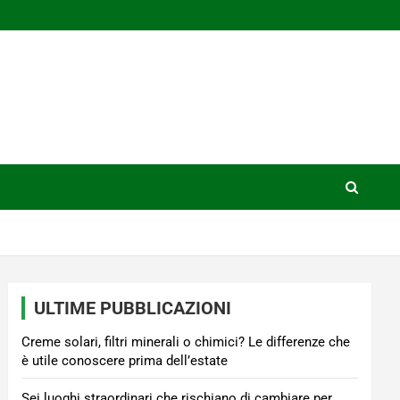
ULTIME PUBBLICAZIONI
Creme solari, filtri minerali o chimici? Le differenze che
è utile conoscere prima dell’estate
Sei luoghi straordinari che rischiano di cambiare per