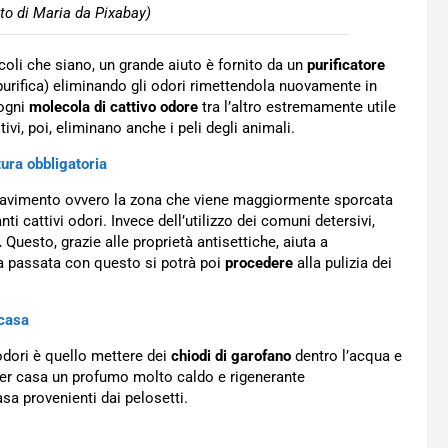
to di Maria da Pixabay)
iccoli che siano, un grande aiuto è fornito da un
purificatore
(e purifica) eliminando gli odori rimettendola nuovamente in
 ogni
molecola di cattivo odore
tra l’altro estremamente utile
tivi, poi, eliminano anche i peli degli animali.
ura obbligatoria
l pavimento ovvero la zona che viene maggiormente sporcata
nti cattivi odori. Invece dell’utilizzo dei comuni detersivi,
.
Questo, grazie alle proprietà antisettiche, aiuta a
ma passata con questo si potrà poi
procedere
alla pulizia dei
 casa
 odori è quello mettere dei
chiodi di garofano
dentro l’acqua e
à per casa un profumo molto caldo e rigenerante
sa provenienti dai pelosetti.