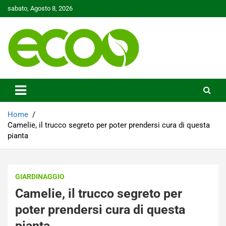
Skip
sabato, Agosto 8, 2026
to
content
Tutelare il nostro Pianeta è la nostra priorità
Ecoo.it
Home
Camelie, il trucco segreto per poter prendersi cura di questa
pianta
GIARDINAGGIO
Camelie, il trucco segreto per
poter prendersi cura di questa
pianta