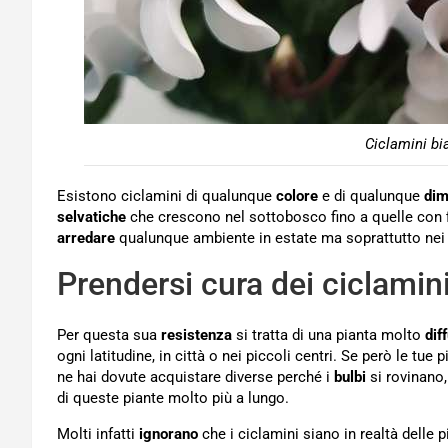
Ciclamini bi
Esistono ciclamini di qualunque
colore
e di qualunque
dim
selvatiche
che crescono nel sottobosco fino a quelle con fior
arredare
qualunque ambiente in estate ma soprattutto nei m
Prendersi cura dei ciclamin
Per questa sua
resistenza
si tratta di una pianta molto
dif
ogni latitudine, in città o nei piccoli centri. Se però le tu
ne hai dovute acquistare diverse perché i
bulbi
si rovinano,
di queste piante molto più a lungo.
Molti infatti
ignorano
che i ciclamini siano in realtà delle