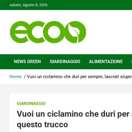
Skip
sabato, Agosto 8, 2026
to
content
Tutelare il nostro Pianeta è la nostra priorità
Ecoo.it
NEWS GREEN
GIARDINAGGIO
ALIMENTAZIONE
Home
Vuoi un ciclamino che duri per sempre, lasciati stupi
GIARDINAGGIO
Vuoi un ciclamino che duri per 
questo trucco