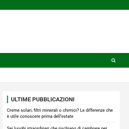
ULTIME PUBBLICAZIONI
Creme solari, filtri minerali o chimici? Le differenze che
è utile conoscere prima dell’estate
Sei luoghi straordinari che rischiano di cambiare per